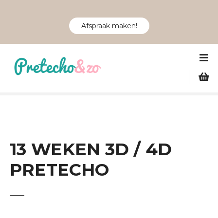
Afspraak maken!
G
a
n
a
a
r
d
e
i
13 WEKEN 3D / 4D
n
PRETECHO
h
o
u
d