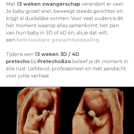
Met
13 weken zwangerschap
verandert er veel.
Je baby groeit snel, beweegt steeds gerichter en
krijgt al duidelijke vormen. Voor veel ouders is dit
hét moment waarop alles samenkomt: het zien
van hun baby in 3D of 4D én, als je dat wilt,
een
betrouwbare geslachtsbepaling
.
Tijdens een
13 weken 3D / 4D
pretecho
bij
Pretecho&zo
beleef je dit moment in
alle rust. Liefdevol, professioneel en met aandacht
voor jullie verhaal.