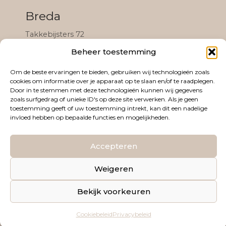
Breda
Takkebijsters 72
4817 BL Breda
Beheer toestemming
(Gevestigd in het Black & White Community
Om de beste ervaringen te bieden, gebruiken wij technologieën zoals
complex)
cookies om informatie over je apparaat op te slaan en/of te raadplegen.
Door in te stemmen met deze technologieën kunnen wij gegevens
zoals surfgedrag of unieke ID's op deze site verwerken. Als je geen
toestemming geeft of uw toestemming intrekt, kan dit een nadelige
invloed hebben op bepaalde functies en mogelijkheden.
Algemene voorwaarden
Privacybeleid
Accepteren
© 2026 PRETECHO&ZO. WEBDESIGN DOOR
ICY
Weigeren
COMMUNICATIONS
Bekijk voorkeuren
Cookiebeleid
Privacybeleid