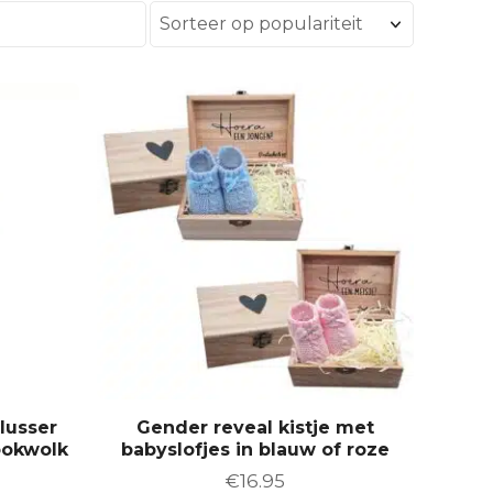
D
i
t
p
r
o
d
u
c
t
h
e
e
lusser
Gender reveal kistje met
f
ookwolk
babyslofjes in blauw of roze
t
€
16.95
m