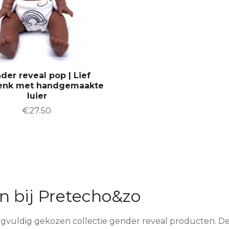
a
€
€
t
1
1
t
p
5
5
i
.
.
a
0
0
e
g
0
0
s
i
.
n
D
der reveal pop | Lief
a
enk met handgemaakte
e
luier
z
€
27.50
e
o
p
t
i
e
k
n bij Pretecho&zo
a
n
gvuldig gekozen collectie gender reveal producten. De
g