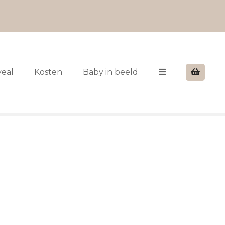
veal
Kosten
Baby in beeld