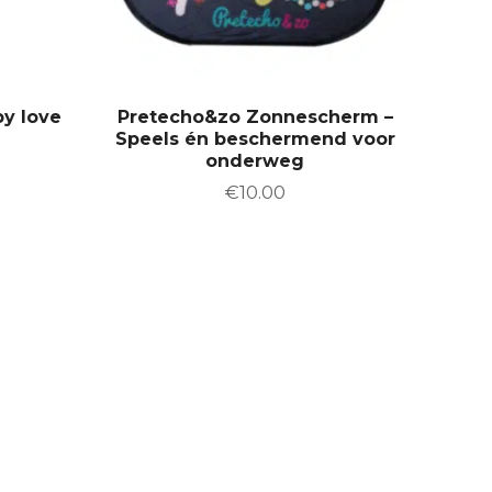
w
.
a
a
s
g
:
i
€
1
n
2
y love
Pretecho&zo Zonnescherm –
a
.
Speels én beschermend voor
5
onderweg
0
.
€
10.00