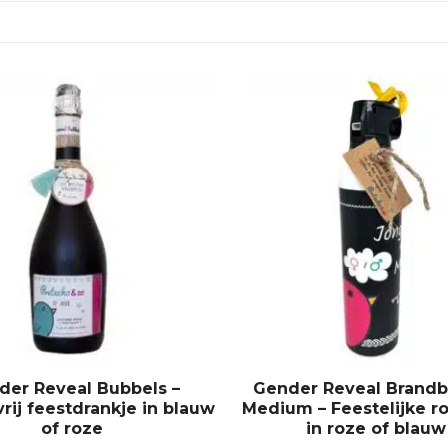
D
i
t
p
r
o
d
u
c
t
h
e
e
der Reveal Bubbels –
Gender Reveal Brandb
f
rij feestdrankje in blauw
Medium – Feestelijke r
t
of roze
in roze of blauw
m