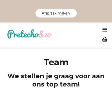
Afspraak maken!
G
a
n
a
a
r
Team
d
e
i
We stellen je graag voor aan
n
ons top team!
h
o
u
d