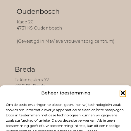
Oudenbosch
Kade 26
4731 KS Oudenbosch
(Gevestigd in MaVieve vrouwenzorg centrum)
Breda
Takkebijsters 72
4817 BL Breda
Beheer toestemming
(Gevestigd in het Black & White Community
Om de beste ervaringen te bieden, gebruiken wij technologieën zoals
complex)
cookies om informatie over je apparaat op te slaan en/of te raadplegen.
Door in te stemmen met deze technologieën kunnen wij gegevens
zoals surfgedrag of unieke ID's op deze site verwerken. Als je geen
toestemming geeft of uw toestemming intrekt, kan dit een nadelige
invloed hebben op bepaalde functies en mogelijkheden.