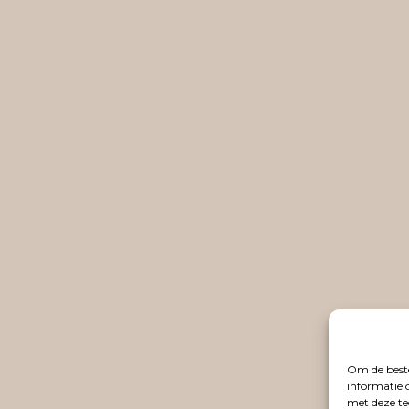
Om de beste
informatie 
met deze te