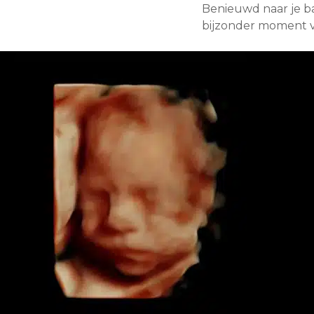
Benieuwd naar je ba
bijzonder moment vo