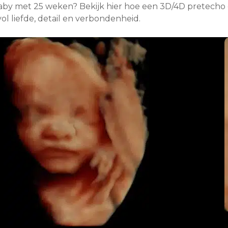
by met 25 weken? Bekijk hier hoe een 3D/4D pretecho e
l liefde, detail en verbondenheid.