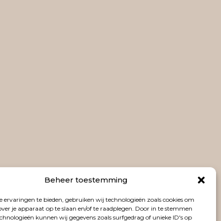
Beheer toestemming
 ervaringen te bieden, gebruiken wij technologieën zoals cookies om
over je apparaat op te slaan en/of te raadplegen. Door in te stemmen
chnologieën kunnen wij gegevens zoals surfgedrag of unieke ID's op