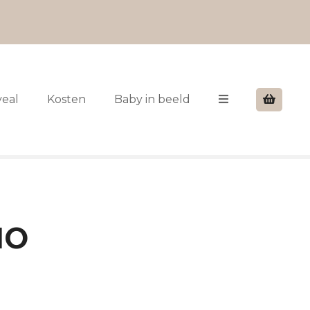
veal
Kosten
Baby in beeld
HO