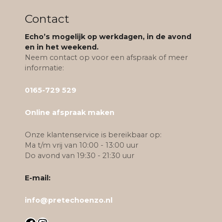
r
r
t
t
e
e
Contact
i
i
v
v
e
e
a
a
Echo’s mogelijk op werkdagen, in de avond
k
k
en in het weekend.
r
r
a
a
Neem contact op voor een afspraak of meer
i
i
n
n
informatie:
a
a
g
g
t
t
0165-729 529
e
e
i
i
k
k
e
e
Online afspraak maken
o
o
s
s
z
z
.
.
Onze klantenservice is bereikbaar op:
e
e
D
D
Ma t/m vrij van 10:00 - 13:00 uur
n
n
e
e
Do avond van 19:30 - 21:30 uur
w
w
z
z
o
o
E-mail:
e
e
r
r
o
o
d
d
info@pretechoenzo.nl
p
p
e
e
t
t