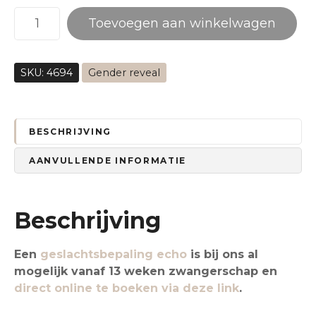
G
Toevoegen aan winkelwagen
e
n
d
SKU:
4694
Gender reveal
e
r
R
e
BESCHRIJVING
v
AANVULLENDE INFORMATIE
e
a
l
Beschrijving
B
r
a
Een
geslachtsbepaling echo
is bij ons al
n
mogelijk vanaf 13 weken zwangerschap en
d
direct online te boeken via deze link
.
b