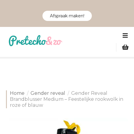
Afspraak maken!
G
a
n
a
a
r
d
e
i
Home
Gender reveal
Gender Reveal
n
Brandblusser Medium – Feestelijke rookwolk in
h
roze of blauw
o
u
d