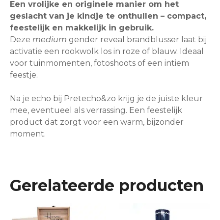
l
Een vrolijke en originele manier om het
u
geslacht van je kindje te onthullen – compact,
s
feestelijk en makkelijk in gebruik.
s
Deze
medium
gender reveal brandblusser laat bij
e
activatie een rookwolk los in roze of blauw. Ideaal
r
voor tuinmomenten, fotoshoots of een intiem
M
feestje.
e
d
Na je echo bij Pretecho&zo krijg je de juiste kleur
i
mee, eventueel als verrassing. Een feestelijk
u
product dat zorgt voor een warm, bijzonder
m
moment.
–
F
e
e
Gerelateerde producten
s
t
D
D
e