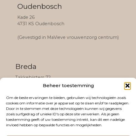
Oudenbosch
Kade 26
4731 KS Oudenbosch
(Gevestigd in MaVieve vrouwenzorg centrum)
Breda
Takkebijsters 72
4817 BL Breda
Beheer toestemming
(Gevestigd in het Black & White Community
Om de beste ervaringen te bieden, gebruiken wij technologieën zoals
cookies om informatie over je apparaat op te slaan en/of te raadplegen.
complex)
Door in te stemmen met deze technologieën kunnen wij gegevens
zoals surfgedrag of unieke ID's op deze site verwerken. Als je geen
toestemming geeft of uw toestemming intrekt, kan dit een nadelige
invloed hebben op bepaalde functies en mogelijkheden.