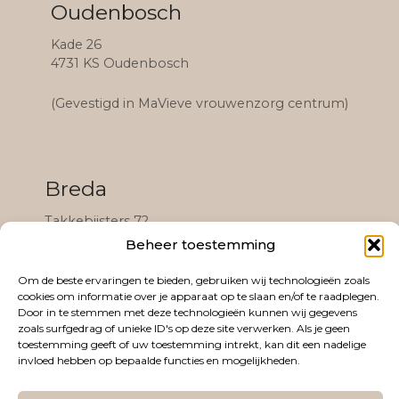
Oudenbosch
Kade 26
4731 KS Oudenbosch
(Gevestigd in MaVieve vrouwenzorg centrum)
Breda
Takkebijsters 72
4817 BL Breda
Beheer toestemming
(Gevestigd in het Black & White Community
Om de beste ervaringen te bieden, gebruiken wij technologieën zoals
cookies om informatie over je apparaat op te slaan en/of te raadplegen.
complex)
Door in te stemmen met deze technologieën kunnen wij gegevens
zoals surfgedrag of unieke ID's op deze site verwerken. Als je geen
toestemming geeft of uw toestemming intrekt, kan dit een nadelige
invloed hebben op bepaalde functies en mogelijkheden.