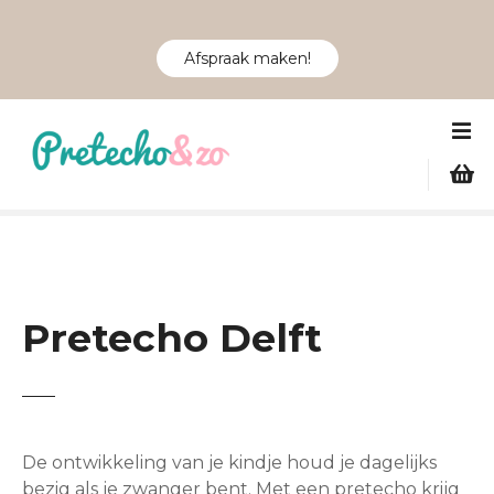
Afspraak maken!
G
a
n
a
a
r
d
e
i
Pretecho Delft
n
h
o
u
d
De ontwikkeling van je kindje houd je dagelijks
bezig als je zwanger bent. Met een pretecho krijg