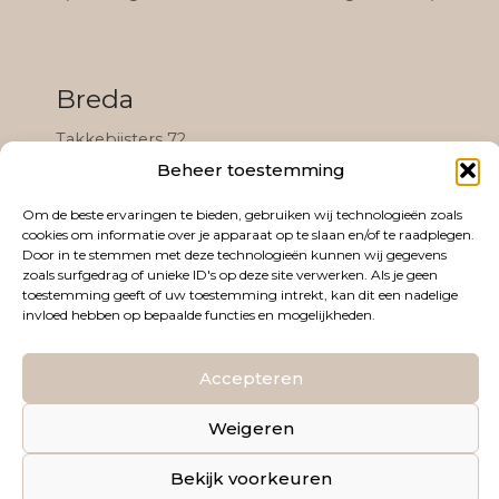
Breda
Takkebijsters 72
4817 BL Breda
Beheer toestemming
(Gevestigd in het Black & White Community
Om de beste ervaringen te bieden, gebruiken wij technologieën zoals
cookies om informatie over je apparaat op te slaan en/of te raadplegen.
complex)
Door in te stemmen met deze technologieën kunnen wij gegevens
zoals surfgedrag of unieke ID's op deze site verwerken. Als je geen
toestemming geeft of uw toestemming intrekt, kan dit een nadelige
invloed hebben op bepaalde functies en mogelijkheden.
Algemene voorwaarden
Privacybeleid
Accepteren
© 2026 PRETECHO&ZO. WEBDESIGN DOOR
ICY
Weigeren
COMMUNICATIONS
Bekijk voorkeuren