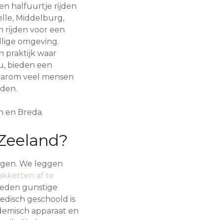
n halfuurtje rijden
lle, Middelburg,
n rijden voor een
lige omgeving.
 praktijk waar
ou, bieden een
 waarom veel mensen
jden.
h en Breda.
Zeeland?
angen. We leggen
akketten af te
bieden gunstige
edisch geschoold is
ademisch apparaat en