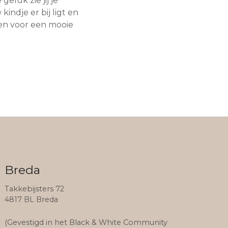
geluk zie jij je
indje er bij ligt en
gen voor een mooie
Breda
Takkebijsters 72
4817 BL Breda
(Gevestigd in het Black & White Community