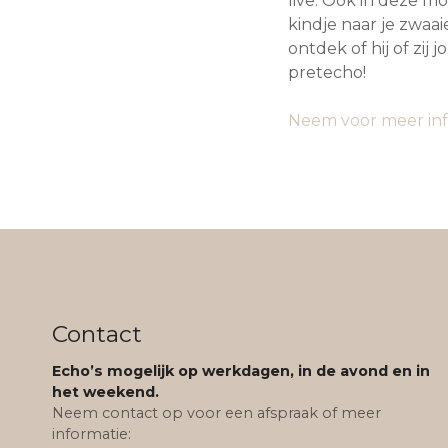
live. Ook in deze mod
kindje naar je zwaai
ontdek of hij of zij
pretecho!
Neem voor meer inf
Contact
Echo’s mogelijk op werkdagen, in de avond en in
het weekend.
Neem contact op voor een afspraak of meer
informatie: