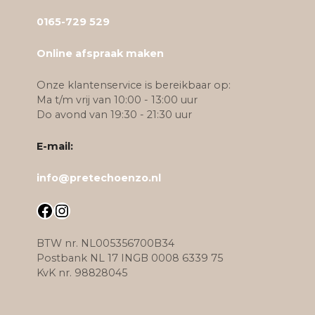
0165-729 529
Online afspraak maken
Onze klantenservice is bereikbaar op:
Ma t/m vrij van 10:00 - 13:00 uur
Do avond van 19:30 - 21:30 uur
E-mail:
info@pretechoenzo.nl
Facebook
Instagram
BTW nr. NL005356700B34
Postbank NL 17 INGB 0008 6339 75
KvK nr. 98828045