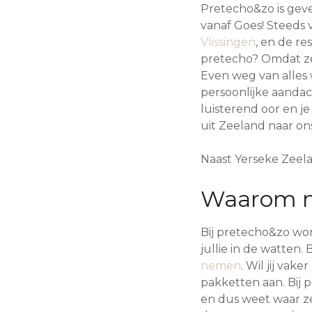
Pretecho&zo is geve
vanaf Goes! Steeds
Vlissingen
, en de re
pretecho? Omdat ze
Even weg van alles 
persoonlijke aandach
luisterend oor en j
uit Zeeland naar on
Naast Yerseke Zeel
Waarom na
Bij pretecho&zo wo
jullie in de watten.
nemen
. Wil jij va
pakketten aan. Bij 
en dus weet waar ze