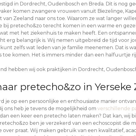
stigd in Dordrecht, Oudenbosch en Breda. Dit is nog gee
 vaker komen zwangere vrouwen vanuit Biezelinge, Kape
st van Zeeland naar ons toe. Waarom ze wat langer wille
 bij pretecho&zo terecht komen in een warme en gezel
wat met het ziekenhuis te maken heeft. Een ontspannen
t erg belangrijk is. Wij nemen uitgebreid de tijd voor j
e kunt zelfs wat leden van je familie meenemen. Dat is
s toe komen. Het is immers minder dan een halfuurtje ri
and hebben wij ook praktijken in Dordrecht, Oudenbosc
ar pretecho&zo in Yerseke 
rd je op een persoonlijke en enthousiaste manier ontv
 Bij ons heb je tevens de mogelijkheid om
verschillende p
ker dan een keer een pretecho laten maken? Dat kan, wij 
pretecho&zo ben je verzekerd van een echoscopist die m
 over praat. Wij maken gebruik van een kwalitatief, ac