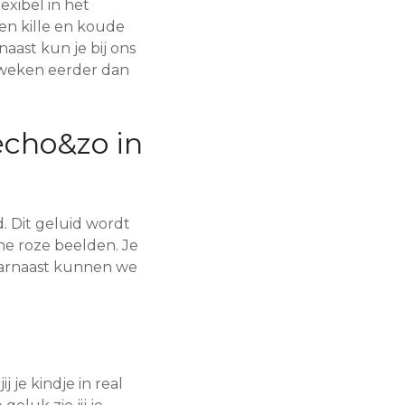
exibel in het
en kille en koude
naast kun je bij ons
n weken eerder dan
echo&zo in
 Dit geluid wordt
che roze beelden. Je
aarnaast kunnen we
 je kindje in real