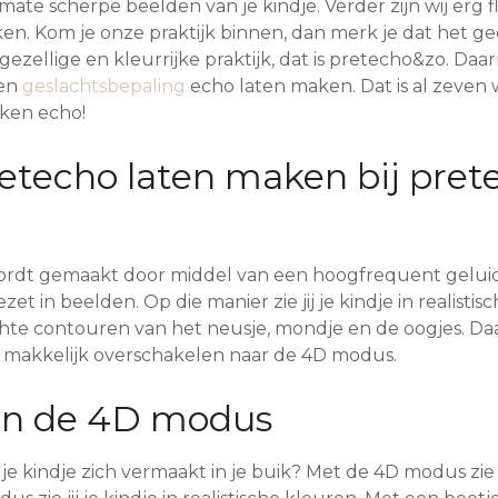
mate scherpe beelden van je kindje. Verder zijn wij erg fl
en. Kom je onze praktijk binnen, dan merk je dat het ge
ezellige en kleurrijke praktijk, dat is pretecho&zo. Daar
een
geslachtsbepaling
echo laten maken. Dat is al zeve
ken echo!
etecho laten maken bij pret
rdt gemaakt door middel van een hoogfrequent geluid.
t in beelden. Op die manier zie jij je kindje in realistis
echte contouren van het neusje, mondje en de oogjes. D
o makkelijk overschakelen naar de 4D modus.
in de 4D modus
 kindje zich vermaakt in je buik? Met de 4D modus zie jij