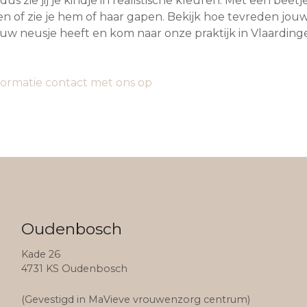
us zie jij je kindje in realistische kleuren. Met een beetje 
en of zie je hem of haar gapen. Bekijk hoe tevreden jouw k
 jouw neusje heeft en kom naar onze praktijk in Vlaardin
ormatie contact met ons op
Oudenbosch
Kade 26
4731 KS Oudenbosch
(Gevestigd in MaVieve vrouwenzorg centrum)