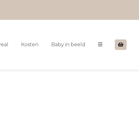
veal
Kosten
Baby in beeld