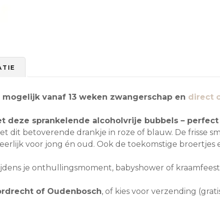
r
R
e
v
e
a
ATIE
l
B
u
al mogelijk vanaf 13 weken zwangerschap en
direct 
b
b
met deze sprankelende alcoholvrije bubbels – perfect
e
t dit betoverende drankje in roze of blauw. De frisse s
l
 heerlijk voor jong én oud. Ook de toekomstige broertjes
s
–
ijdens je onthullingsmoment, babyshower of kraamfeest
A
l
Dordrecht of Oudenbosch
, of kies voor verzending (gra
c
o