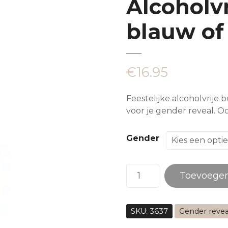
Alcoholvr
blauw of
€
16.95
Feestelijke alcoholvrije b
voor je gender reveal. O
Gender
G
Toevoege
e
n
d
SKU:
3637
Gender revea
e