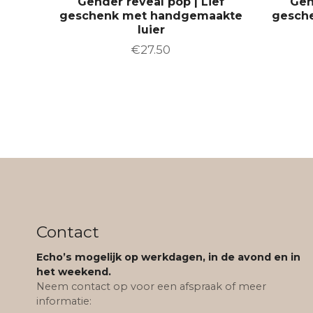
Gender reveal pop | Lief
Gen
f
f
geschenk met handgemaakte
gesch
t
t
luier
m
m
€
27.50
e
e
e
e
r
r
d
d
e
e
r
r
e
e
v
v
a
a
r
r
i
i
Contact
a
a
Echo’s mogelijk op werkdagen, in de avond en in
t
t
het weekend.
i
i
Neem contact op voor een afspraak of meer
e
e
informatie:
s
s