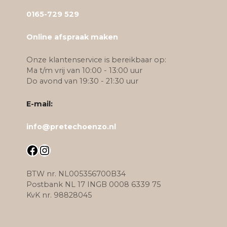
.
.
0165-729 529
D
D
e
e
Online afspraak maken
z
z
e
e
Onze klantenservice is bereikbaar op:
o
o
Ma t/m vrij van 10:00 - 13:00 uur
Do avond van 19:30 - 21:30 uur
p
p
t
t
E-mail:
i
i
e
e
info@pretechoenzo.nl
k
k
a
a
Facebook
Instagram
n
n
g
g
BTW nr. NL005356700B34
e
e
Postbank NL 17 INGB 0008 6339 75
k
k
KvK nr. 98828045
o
o
z
z