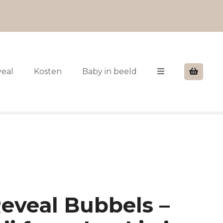
veal
Kosten
Baby in beeld
eveal Bubbels –