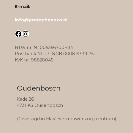
e
E-mail:
info@pretechoenzo.nl
Facebook
Instagram
BTW nr. NL005356700B34
Postbank NL 17 INGB 0008 6339 75
KvK nr. 98828045
Oudenbosch
Kade 26
4731 KS Oudenbosch
(Gevestigd in MaVieve vrouwenzorg centrum)