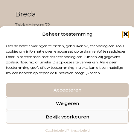
Breda
Takkebijsters 72
4817 BL Breda
Beheer toestemming
(Gevestigd in het Black & White Community
Om de beste ervaringen te bieden, gebruiken wij technologieën zoals
complex)
cookies om informatie over je apparaat op te slaan en/of te raadplegen.
Door in te stemmen met deze technologieën kunnen wij gegevens
zoals surfgedrag of unieke ID's op deze site verwerken. Als je geen
toestemming geeft of uw toestemming intrekt, kan dit een nadelige
invloed hebben op bepaalde functies en mogelijkheden.
Algemene voorwaarden
Privacybeleid
Accepteren
© 2026 PRETECHO&ZO. WEBDESIGN DOOR
ICY
Weigeren
COMMUNICATIONS
Bekijk voorkeuren
Cookiebeleid
Privacybeleid