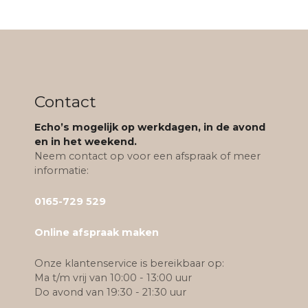
c
h
t
n
Contact
a
Echo’s mogelijk op werkdagen, in de avond
en in het weekend.
v
Neem contact op voor een afspraak of meer
informatie:
i
0165-729 529
g
Online afspraak maken
a
Onze klantenservice is bereikbaar op:
t
Ma t/m vrij van 10:00 - 13:00 uur
Do avond van 19:30 - 21:30 uur
i