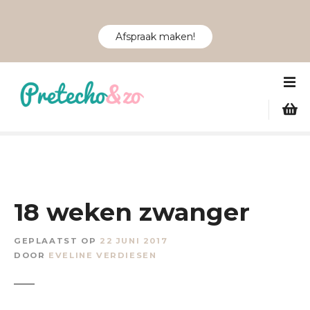
Afspraak maken!
G
a
n
a
a
r
d
e
i
18 weken zwanger
n
h
GEPLAATST OP
22 JUNI 2017
o
DOOR
EVELINE VERDIESEN
u
d