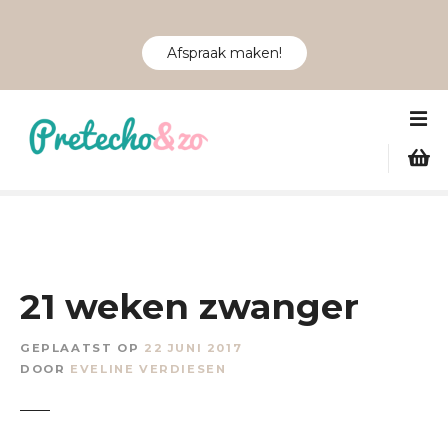
Afspraak maken!
G
a
n
a
a
r
d
e
i
21 weken zwanger
n
h
GEPLAATST OP
22 JUNI 2017
o
DOOR
EVELINE VERDIESEN
u
d