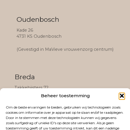
Oudenbosch
Kade 26
4731 KS Oudenbosch
(Gevestigd in MaVieve vrouwenzorg centrum)
Breda
Takkebijsters 72
4817 BL Breda
Beheer toestemming
(Gevestigd in het Black & White Community
Om de beste ervaringen te bieden, gebruiken wij technologieën zoals
complex)
cookies om informatie over je apparaat op te slaan en/of te raadplegen.
Door in te stemmen met deze technologieën kunnen wij gegevens
zoals surfgedrag of unieke ID's op deze site verwerken. Als je geen
toestemming geeft of uw toestemming intrekt, kan dit een nadelige