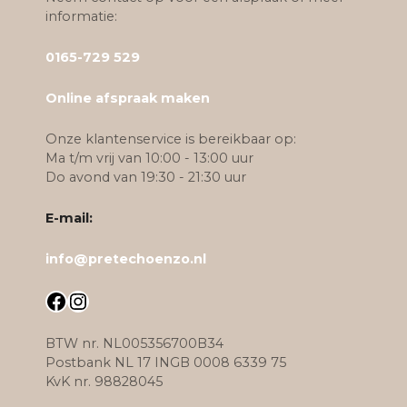
v
informatie:
i
0165-729 529
g
Online afspraak maken
a
Onze klantenservice is bereikbaar op:
t
Ma t/m vrij van 10:00 - 13:00 uur
Do avond van 19:30 - 21:30 uur
i
e
E-mail:
info@pretechoenzo.nl
Facebook
Instagram
BTW nr. NL005356700B34
Postbank NL 17 INGB 0008 6339 75
KvK nr. 98828045